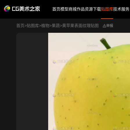
首页
模型商城
作品
资源下载
贴图库
技术服务
首页
>
贴图库
>
植物
>
果蔬
>
黄苹果表面纹理贴图
举报