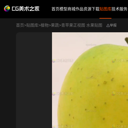
首页
模型商城
作品
资源下载
贴图库
技术服务
首页
>
贴图库
>
植物
>
果蔬
>
青苹果正视图 水果贴图
举报