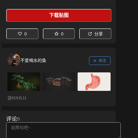
下载贴图
0
0
分享
不爱喝水的鱼
关注
819
11
评论
0