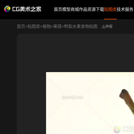
首页
模型商城
作品
资源下载
贴图库
技术服务
首页
>
贴图库
>
植物
>
果蔬
>
鸭梨水果食物贴图
举报