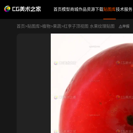
首页
模型商城
作品
资源下载
贴图库
技术服务
首页
>
贴图库
>
植物
>
果蔬
>
红李子顶视图 水果纹理贴图
举报