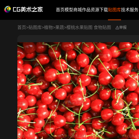
首页
模型商城
作品
资源下载
贴图库
技术服务
首页
>
贴图库
>
植物
>
果蔬
>
樱桃水果贴图 食物贴图
举报