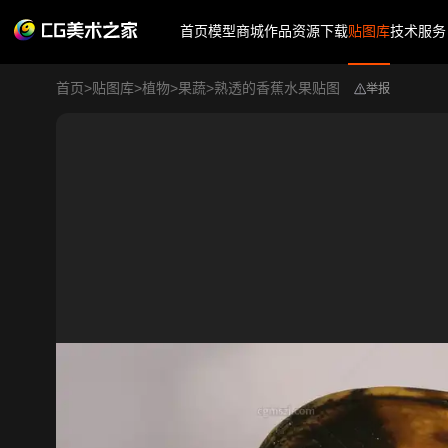
首页
模型商城
作品
资源下载
贴图库
技术服务
首页
>
贴图库
>
植物
>
果蔬
>
熟透的香蕉水果贴图
举报