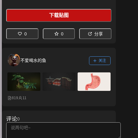
下载贴图
0
0
分享
不爱喝水的鱼
关注
819
11
评论
0