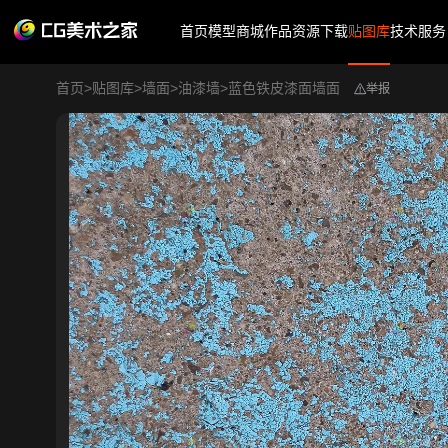
首页
模型商城
作品
资源下载
贴图库
技术服务
首页
>
贴图库
>
墙面
>
油漆墙
>
蓝色铁皮漆面墙面
举报