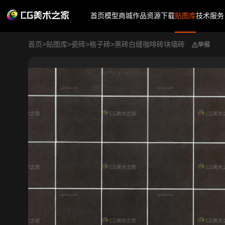
首页
模型商城
作品
资源下载
贴图库
技术服务
首页
>
贴图库
>
瓷砖
>
格子砖
>
黑砖白缝咖啡砖块墙砖
举报