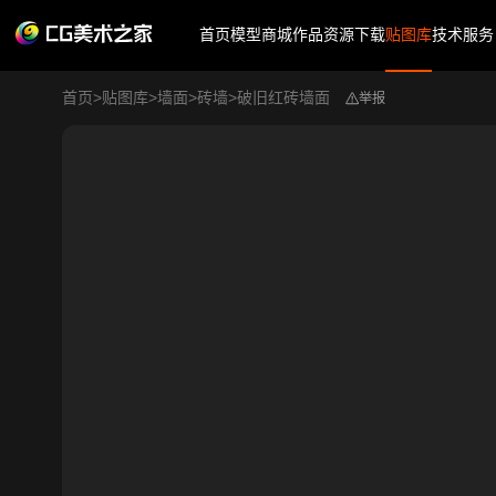
首页
模型商城
作品
资源下载
贴图库
技术服务
首页
>
贴图库
>
墙面
>
砖墙
>
破旧红砖墙面
举报