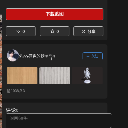
下载贴图
0
0
分享
ℒℴѵℯ蓝色的梦এ⁵²º᭄এ
关注
1038
3
评论
0