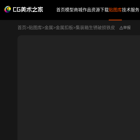
首页
模型商城
作品
资源下载
贴图库
技术服务
首页
>
贴图库
>
金属
>
金属扣板
>
集装箱生锈破损铁皮
举报