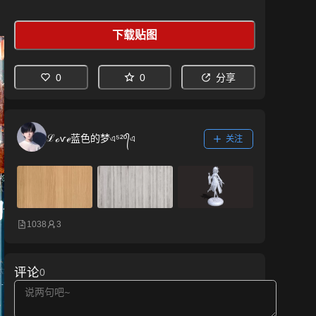
下载贴图
0
0
分享
ℒℴѵℯ蓝色的梦এ⁵²º᭄এ
关注
1038
3
评论
0