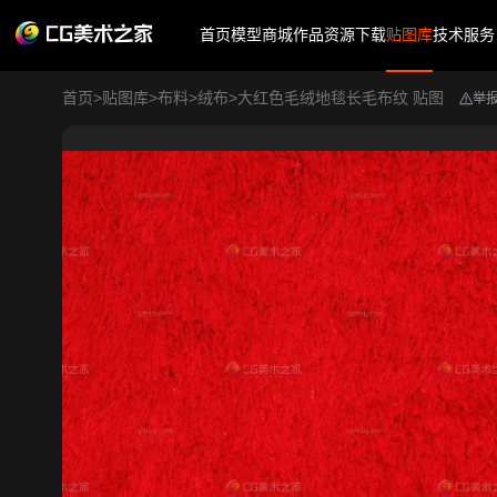
首页
模型商城
作品
资源下载
贴图库
技术服务
首页
>
贴图库
>
布料
>
绒布
>
大红色毛绒地毯长毛布纹 贴图
举