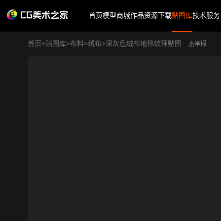
首页
模型商城
作品
资源下载
贴图库
技术服务
首页
>
贴图库
>
布料
>
绒布
>
深灰色绒布地毯纹理贴图
举报