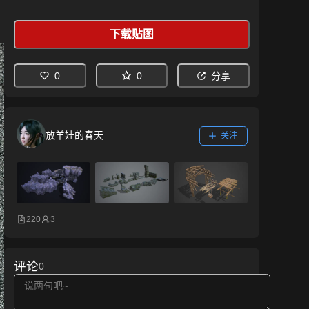
下载贴图
0
0
分享
放羊娃的春天
关注
220
3
评论
0