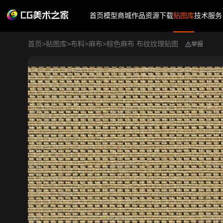
首页
模型商城
作品
资源下载
贴图库
技术服务
首页
>
贴图库
>
布料
>
麻布
>
棕色麻布 布纹纹理贴图
举报