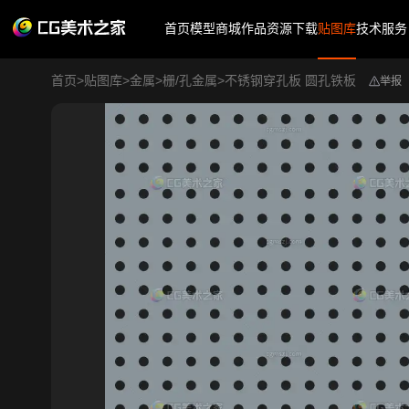
首页
模型商城
作品
资源下载
贴图库
技术服务
首页
>
贴图库
>
金属
>
栅/孔金属
>
不锈钢穿孔板 圆孔铁板
举报