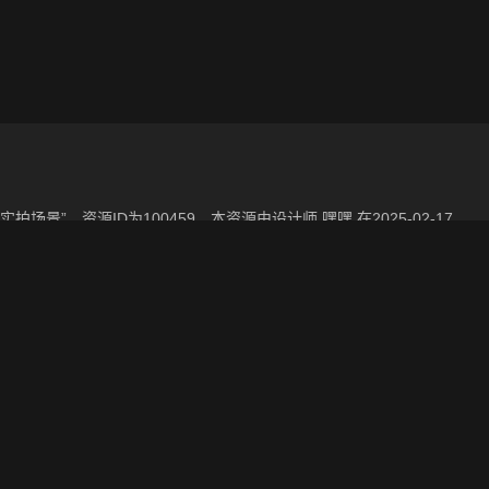
景”，资源ID为100459，本资源由设计师 嘿嘿 在2025-02-17
更新与数字孪生、影视动画和游戏VR等相关优质资源。
换一批