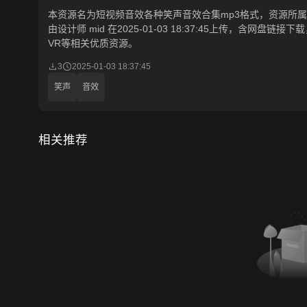
本资源名为短视频音效各种笑声音效合集mp3格式，资源所属分类
由设计师 mid 在2025-01-03 18:37:45上传，含
VR等相关优质资源。
3
2025-01-03 18:37:45
笑声
音效
相关推荐