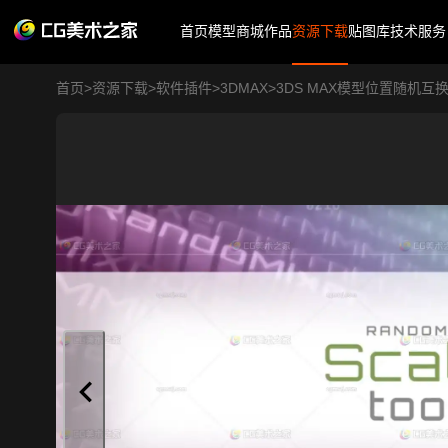
首页
模型商城
作品
资源下载
贴图库
技术服务
首页
>
资源下载
>
软件插件
>
3DMAX
>
3DS MAX模型位置随机互换插件 Sc