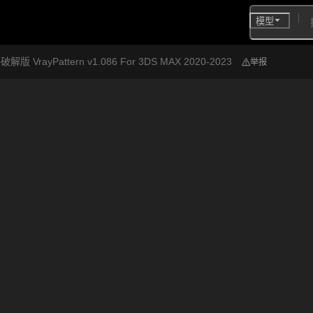
模型
rayPattern v1.086 For 3DS MAX 2020-2023
举报