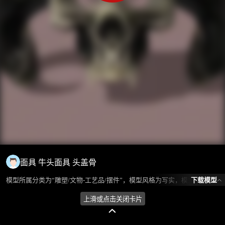
面具 牛头面具 头盖骨
下载模型
模型所属分类为“雕塑/文物-工艺品/摆件”，模型风格为写实，模型ID为109835，本模型由设计师 糖葫芦 在2025-07-14 18:58:28上传，含.fbx，.gltf，.max(3dsMax)相关源文件下载格式，点数为3807，面数为5686，材质数为1，贴图数为4，CG美术之家持续为您更新与数字孪生、影视动画和游戏VR等相关优质资源。
上滑或点击关闭卡片