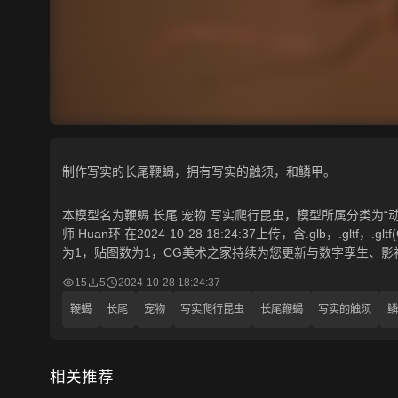
制作写实的长尾鞭蝎，拥有写实的触须，和鳞甲。
本模型名为鞭蝎 长尾 宠物 写实爬行昆虫，模型所属分类为“动
师 Huan环 在2024-10-28 18:24:37上传，含.glb，.gl
为1，贴图数为1，CG美术之家持续为您更新与数字孪生、影
15
5
2024-10-28 18:24:37
鞭蝎
长尾
宠物
写实爬行昆虫
长尾鞭蝎
写实的触须
鳞
相关推荐