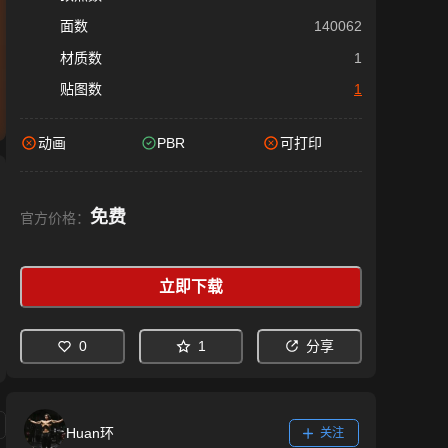
面数
140062
材质数
1
贴图数
1
动画
PBR
可打印
免费
官方价格：
立即下载
0
1
分享
Huan环
关注