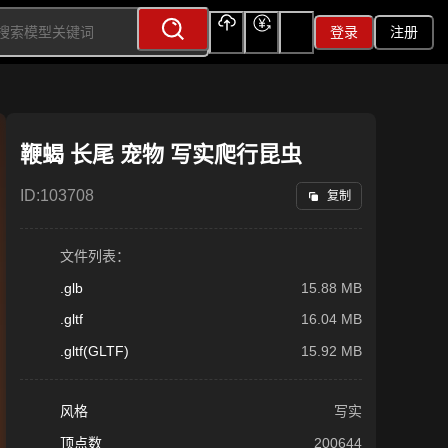
登录
注册
上传
充值
签到
鞭蝎 长尾 宠物 写实爬行昆虫
ID:
103708
复制
文件列表：
.glb
15.88 MB
.gltf
16.04 MB
.gltf(GLTF)
15.92 MB
风格
写实
顶点数
200644