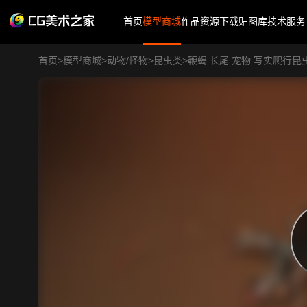
首页
模型商城
作品
资源下载
贴图库
技术服务
首页
>
模型商城
>
动物/怪物
>
昆虫类
>
鞭蝎 长尾 宠物 写实爬行昆