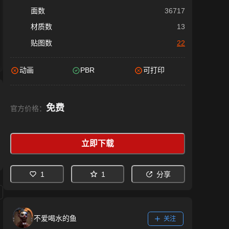
面数
36717
材质数
13
贴图数
22
动画
PBR
可打印
免费
官方价格：
立即下载
1
1
分享
不爱喝水的鱼
关注