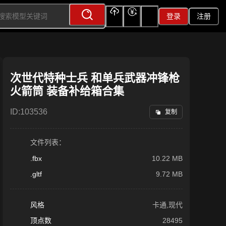
登录
注册
上传
充值
签到
次世代特种士兵 和单兵武器冲锋枪
火箭筒 装备补给箱合集
ID:
103536
复制
文件列表：
.fbx
10.22 MB
.gltf
9.72 MB
风格
卡通,现代
顶点数
28495