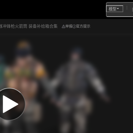
模型
器冲锋枪火箭筒 装备补给箱合集
举报
官方提示