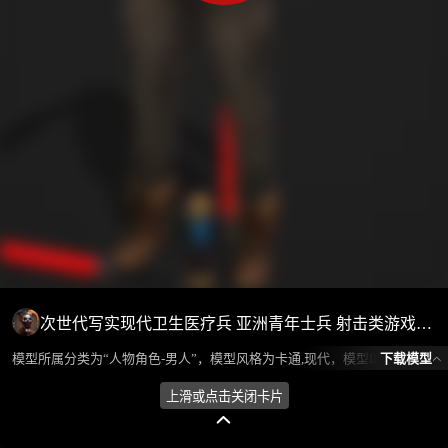
次世代写实现代卫生医疗兵 亚洲青年士兵 射击类游戏人物角色
下载模型
模型所属分类为“人物角色-男人”，模型风格为卡通,现代，模型ID为103443，本模型由设计师 不爱喝水的鱼 在2024-10-24 18:34:45上传，含.fbx，.gltf相关源文件下载格式，点数为10933，面数为13940，材质数为10，贴图数为21，CG美术之家持续为您更新与数字孪生、影视动画和游戏VR等相关优质资源。
上滑或点击关闭卡片