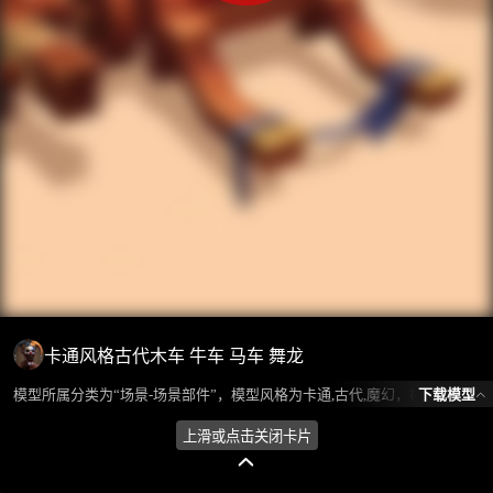
卡通风格古代木车 牛车 马车 舞龙
下载模型
模型所属分类为“场景-场景部件”，模型风格为卡通,古代,魔幻，模型ID为103417，本模型由设计师 不爱喝水的鱼 在2024-10-24 13:42:43上传，含.fbx，.gltf相关源文件下载格式，点数为2093，面数为1841，材质数为3，贴图数为3，CG美术之家持续为您更新与数字孪生、影视动画和游戏VR等相关优质资源。
上滑或点击关闭卡片