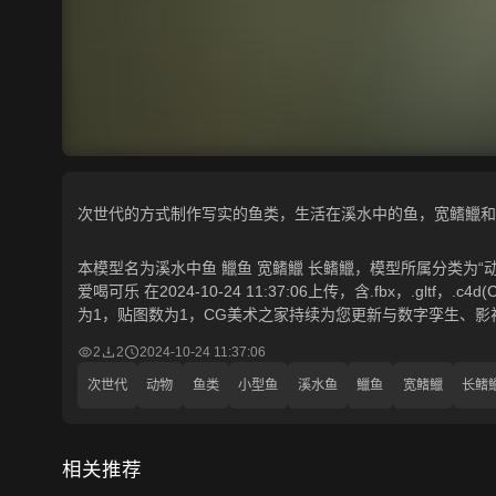
次世代的方式制作写实的鱼类，生活在溪水中的鱼，宽鳍鱲和
本模型名为溪水中鱼 鱲鱼 宽鳍鱲 长鳍鱲，模型所属分类为“动
爱喝可乐 在2024-10-24 11:37:06上传，含.fbx，.gltf
为1，贴图数为1，CG美术之家持续为您更新与数字孪生、影
2
2
2024-10-24 11:37:06
次世代
动物
鱼类
小型鱼
溪水鱼
鱲鱼
宽鳍鱲
长鳍
相关推荐