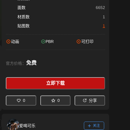
面数
6652
材质数
1
贴图数
1
动画
PBR
可打印
免费
官方价格：
立即下载
0
0
分享
爱喝可乐
关注