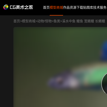
首页
模型商城
作品
资源下载
贴图库
技术服务
首页
>
模型商城
>
动物/怪物
>
鱼类
>
溪水中鱼 鱲鱼 宽鳍鱲 长鳍鱲