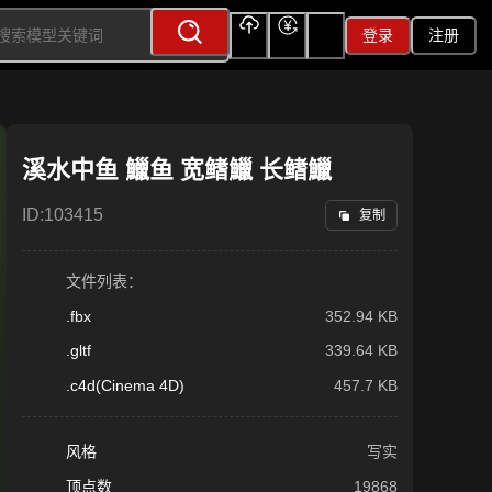
登录
注册
上传
充值
签到
溪水中鱼 鱲鱼 宽鳍鱲 长鳍鱲
ID:
103415
复制
文件列表：
.fbx
352.94 KB
.gltf
339.64 KB
.c4d(Cinema 4D)
457.7 KB
风格
写实
顶点数
19868