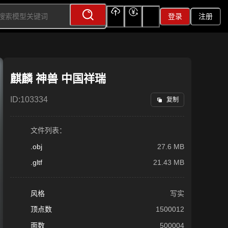
登录
注册
上传
充值
签到
麒麟 神兽 中国祥瑞
ID:
103334
复制
文件列表：
.obj
27.6 MB
.gltf
21.43 MB
风格
写实
顶点数
1500012
面数
500004