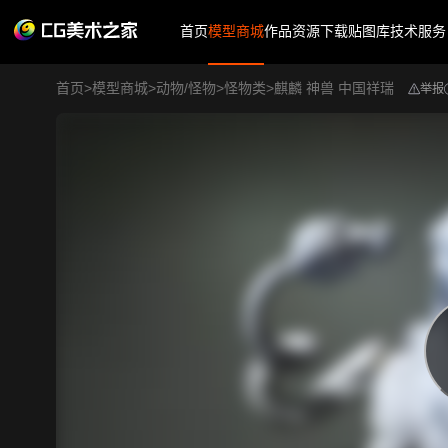
首页
模型商城
作品
资源下载
贴图库
技术服务
首页
>
模型商城
>
动物/怪物
>
怪物类
>
麒麟 神兽 中国祥瑞
举报