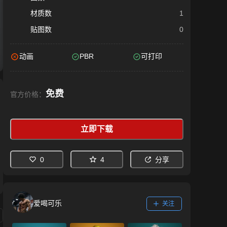
材质数
1
贴图数
0
动画
PBR
可打印
免费
官方价格：
立即下载
0
4
分享
爱喝可乐
关注