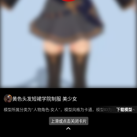
黄色头发短裙学院制服 美少女
下载模型
模型所属分类为“人物角色-女人”，模型风格为卡通，模型ID为103108，本模型由设计师 不爱喝水的鱼 在2024-10-18 17:00:11上传，含.fbx，.gltf相关源文件下载格式，点数为9124，面数为12558，材质数为5，贴图数为7，CG美术之家持续为您更新与数字孪生、影视动画和游戏VR等相关优质资源。
上滑或点击关闭卡片