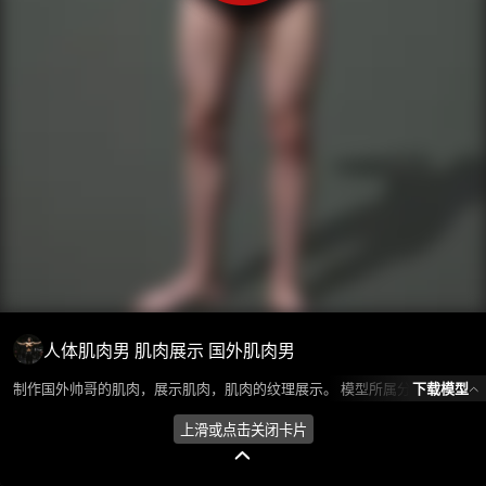
人体肌肉男 肌肉展示 国外肌肉男
下载模型
制作国外帅哥的肌肉，展示肌肉，肌肉的纹理展示。 模型所属分类为“人物角色-男人”，模型风格为写实,现代，模型ID为103024，本模型由设计师 Huan环 在2024-10-17 10:03:27上传，含.obj，.gltf相关源文件下载格式，点数为587802，面数为195934，材质数为1，贴图数为1，CG美术之家持续为您更新与数字孪生、影视动画和游戏VR等相关优质资源。
上滑或点击关闭卡片