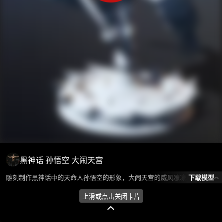
黑神话 孙悟空 大闹天宫
下载模型
雕刻制作黑神话中的天命人孙悟空的形象，大闹天宫的威风凛凛。 模型所属分类为“人物角色-人型怪物”，模型风格为写实,东方，模型ID为102948，本模型由设计师 Huan环 在2024-10-15 17:07:48上传，含.obj，.gltf，.stl(STL)相关源文件下载格式，点数为4278399，面数为2948242，材质数为1，贴图数为0，CG美术之家持续为您更新与数字孪生、影视动画和游戏VR等相关优质资源。
上滑或点击关闭卡片