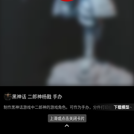
黑神话 二郎神杨戬 手办
下载模型
制作黑神话游戏中二郎神的游戏角色。可作为手办，分件打印组装。 模型所属分类为“人物角色-男人”，模型风格为写实,东方，模型ID为102816，本模型由设计师 Huan环 在2024-10-12 16:20:58上传，含.fbx，.gltf，.stl(STL)相关源文件下载格式，点数为1668370，面数为3336948，材质数为5，贴图数为0，CG美术之家持续为您更新与数字孪生、影视动画和游戏VR等相关优质资源。
上滑或点击关闭卡片