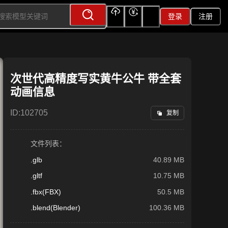
登录
注册
上传
充值
签到
次世代高精度写实黄牛公牛 带全套
动画信息
ID:
102705
复制
文件列表：
.glb
40.89 MB
.gltf
10.75 MB
.fbx(FBX)
50.5 MB
.blend(Blender)
100.36 MB