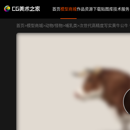
首页
模型商城
作品
资源下载
贴图库
技术服务
首页
>
模型商城
>
动物/怪物
>
哺乳类
>
次世代高精度写实黄牛公牛