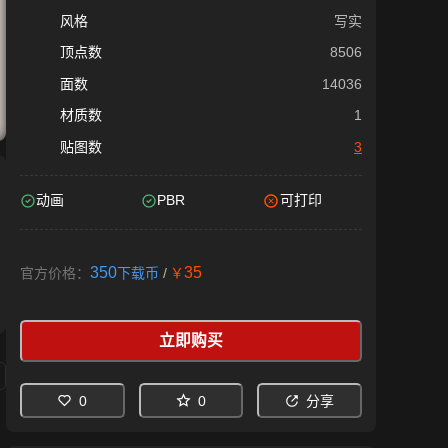
风格
写实
顶点数
8506
面数
14036
材质数
1
贴图数
3
动画
PBR
可打印
350
35
官方价格：
下载币
/
￥
立即购买
0
0
分享