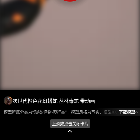
次世代橙色花斑蟒蛇 丛林毒蛇 带动画
下载模型
模型所属分类为“动物/怪物-爬行类”，模型风格为写实，模型ID为102684，本模型由设计师 不爱喝水的鱼 在2024-10-11 10:56:55上传，含.fbx，.gltf，.blend(Blender)相关源文件下载格式，点数为59665，面数为19990，材质数为1，贴图数为3，CG美术之家持续为您更新与数字孪生、影视动画和游戏VR等相关优质资源。
上滑或点击关闭卡片