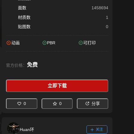
面数
1458694
材质数
1
贴图数
0
动画
PBR
可打印
免费
官方价格：
立即下载
0
0
分享
Huan环
关注