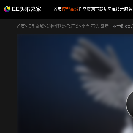
首页
模型商城
作品
资源下载
贴图库
技术服务
首页
>
模型商城
>
动物/怪物
>
飞行类
>
小鸟 石头 翅膀
举报
官