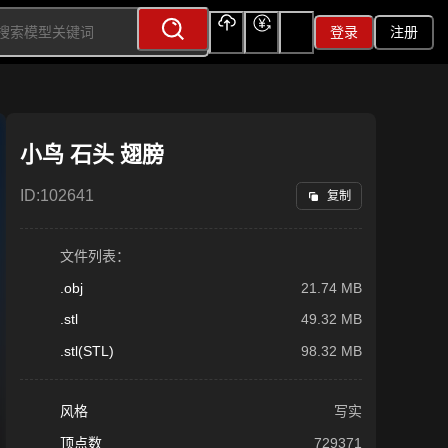
登录
注册
上传
充值
签到
小鸟 石头 翅膀
ID:
102641
复制
文件列表：
.obj
21.74 MB
.stl
49.32 MB
.stl(STL)
98.32 MB
风格
写实
顶点数
729371