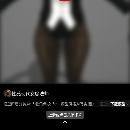
性感现代女魔法师
下载模型
模型所属分类为“人物角色-女人”，模型风格为写实,西方，模型ID为102618，本模型由设计师 不爱喝水的鱼 在2024-10-10 14:17:31上传，含.fbx，.gltf，.max(3dsMax)相关源文件下载格式，点数为8219，面数为12796，材质数为7，贴图数为11，CG美术之家持续为您更新与数字孪生、影视动画和游戏VR等相关优质资源。
上滑或点击关闭卡片