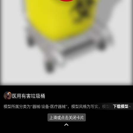
医用有害垃圾桶
下载模型
模型所属分类为“器械/设备-医疗器械”，模型风格为写实，模型ID为102535，本模型由设计师 不爱喝水的鱼 在2024-10-09 15:16:45上传，含.fbx，.gltf相关源文件下载格式，点数为16868，面数为20092，材质数为6，贴图数为2，CG美术之家持续为您更新与数字孪生、影视动画和游戏VR等相关优质资源。
上滑或点击关闭卡片