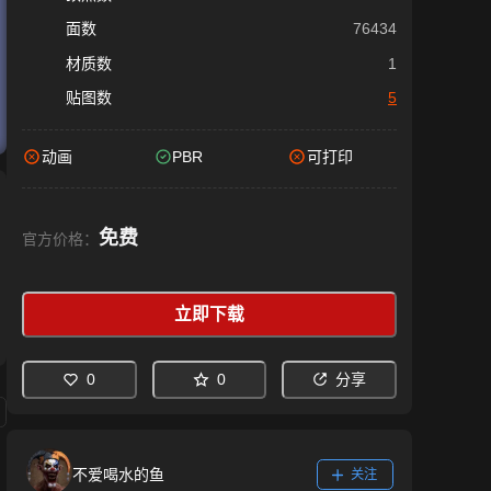
面数
76434
材质数
1
贴图数
5
动画
PBR
可打印
免费
官方价格：
立即下载
0
0
分享
不爱喝水的鱼
关注