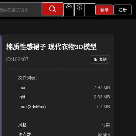
登录
注册
上传
充值
签到
棉质性感裙子 现代衣物3D模型
ID:
102487
复制
文件列表：
.fbx
7.97 MB
.gltf
6.82 MB
.max(3dsMax)
7.7 MB
风格
写实
顶点数
52586