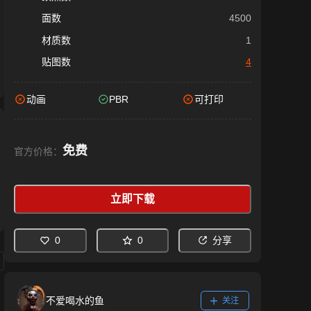
面数
4500
材质数
1
贴图数
4
动画
PBR
可打印
免费
官方价格：
立即下载
0
0
分享
不爱喝水的鱼
关注