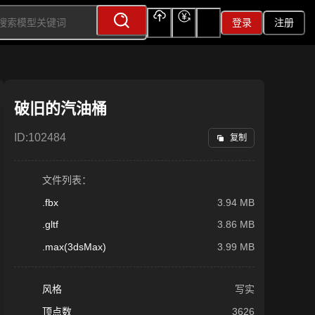
登录
注册
上传
充值
签到
破旧的汽油桶
ID:
102484
复制
文件列表：
.fbx
3.94 MB
.gltf
3.86 MB
.max(3dsMax)
3.99 MB
风格
写实
顶点数
3626