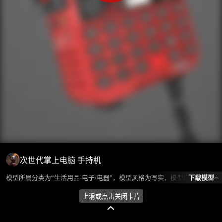
次世代掌上电脑 手持机
下载模型
模型所属分类为“生活用品-电子/电器”，模型风格为写实，模型ID为102480，本模型由设计师 不爱喝水的鱼 在2024-10-08 16:53:58上传，含.fbx，.gltf相关源文件下载格式，点数为16496，面数为21201，材质数为3，贴图数为8，CG美术之家持续为您更新与数字孪生、影视动画和游戏VR等相关优质资源。
上滑或点击关闭卡片