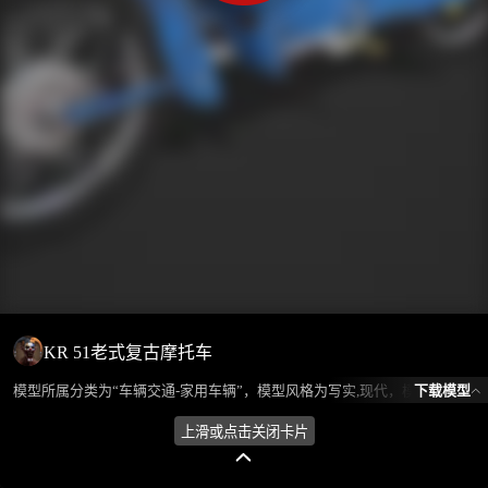
KR 51老式复古摩托车
下载模型
模型所属分类为“车辆交通-家用车辆”，模型风格为写实,现代，模型ID为102471，本模型由设计师 不爱喝水的鱼 在2024-10-08 16:56:13上传，含.fbx，.gltf相关源文件下载格式，点数为12263，面数为12820，材质数为1，贴图数为5，CG美术之家持续为您更新与数字孪生、影视动画和游戏VR等相关优质资源。
上滑或点击关闭卡片