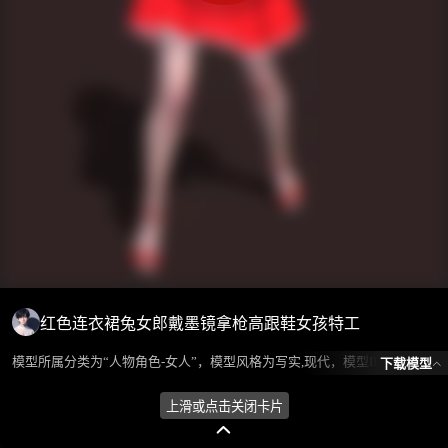
红色连衣裙兔女郎戴墨镜拿枪高跟鞋女孩特工
模型所属分类为“人物角色-女人”，模型风格为写实,现代，模型ID为102436，本模型由设计师 ℒℴѵℯ蓝色的梦এ⁵²º᭄এ 在2024-10-08 09:57:39上传，含.fbx，.gltf相关源文件下载格式，点数为1012442，面数为1678915，材质数为56，贴图数为14，CG美术之家持续为您更新与数字孪生、影视动画和游戏VR等相关优质资源。
下载模型
上滑或点击关闭卡片