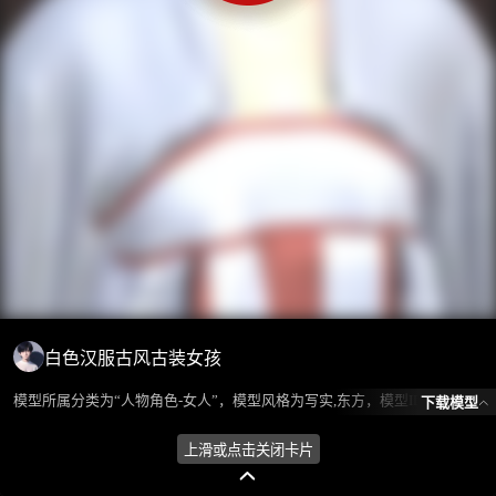
白色汉服古风古装女孩
模型所属分类为“人物角色-女人”，模型风格为写实,东方，模型ID为102397，本模型由设计师 ℒℴѵℯ蓝色的梦এ⁵²º᭄এ 在2024-10-08 09:47:31上传，含.fbx，.gltf相关源文件下载格式，点数为139218，面数为249941，材质数为13，贴图数为7，CG美术之家持续为您更新与数字孪生、影视动画和游戏VR等相关优质资源。
下载模型
上滑或点击关闭卡片