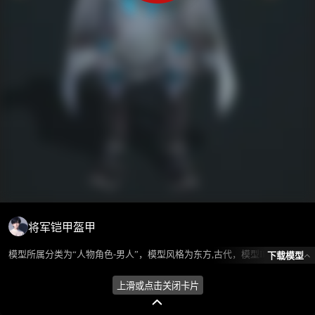
将军铠甲盔甲
模型所属分类为“人物角色-男人”，模型风格为东方,古代，模型ID为102386，本模型由设计师 ℒℴѵℯ蓝色的梦এ⁵²º᭄এ 在2024-10-08 09:45:30上传，含.fbx，.gltf相关源文件下载格式，点数为9823，面数为13736，材质数为4，贴图数为4，CG美术之家持续为您更新与数字孪生、影视动画和游戏VR等相关优质资源。
下载模型
上滑或点击关闭卡片