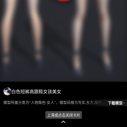
白色短裤高跟鞋女孩美女
模型所属分类为“人物角色-女人”，模型风格为写实,东方,现代，模型ID为102380，本模型由设计师 ℒℴѵℯ蓝色的梦এ⁵²º᭄এ 在2024-10-08 09:45:08上传，含.fbx，.gltf相关源文件下载格式，点数为148538，面数为195150，材质数为4，贴图数为5，CG美术之家持续为您更新与数字孪生、影视动画和游戏VR等相关优质资源。
下载模型
上滑或点击关闭卡片