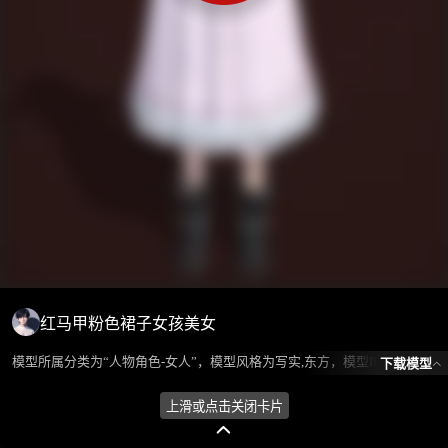
红马甲粉色裙子女孩美女
模型所属分类为“人物角色-女人”，模型风格为写实,东方，模型ID为102377，本模型由设计师 ℒℴѵℯ蓝色的梦এ⁵²º᭄এ 在2024-10-08 09:44:29上传，含.fbx，.gltf相关源文件下载格式，点数为165586，面数为127380，材质数为6，贴图数为6，CG美术之家持续为您更新与数字孪生、影视动画和游戏VR等相关优质资源。
下载模型
上滑或点击关闭卡片