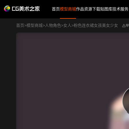
首页
模型商城
作品
资源下载
贴图库
技术服务
首页
>
模型商城
>
人物角色
>
女人
>
粉色连衣裙女孩美女少女
举