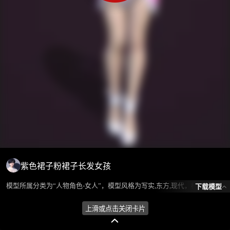
紫色裙子粉裙子长发女孩
模型所属分类为“人物角色-女人”，模型风格为写实,东方,现代，模型ID为102348，本模型由设计师 ℒℴѵℯ蓝色的梦এ⁵²º᭄এ 在2024-10-08 09:30:19上传，含.fbx，.gltf相关源文件下载格式，点数为415502，面数为440894，材质数为23，贴图数为17，CG美术之家持续为您更新与数字孪生、影视动画和游戏VR等相关优质资源。
下载模型
上滑或点击关闭卡片