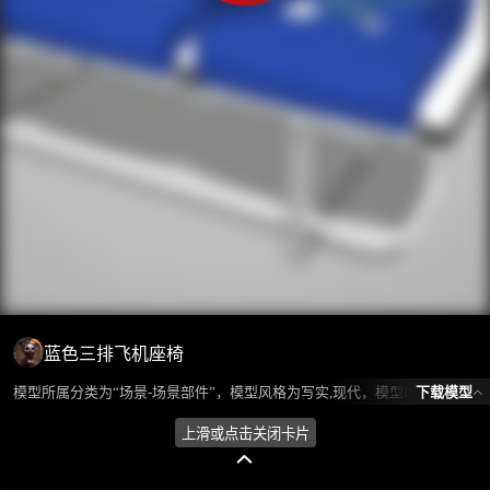
蓝色三排飞机座椅
下载模型
模型所属分类为“场景-场景部件”，模型风格为写实,现代，模型ID为102330，本模型由设计师 不爱喝水的鱼 在2024-09-25 09:44:13上传，含.fbx，.gltf，.max(3dsMax)相关源文件下载格式，点数为464332，面数为890688，材质数为9，贴图数为15，CG美术之家持续为您更新与数字孪生、影视动画和游戏VR等相关优质资源。
上滑或点击关闭卡片