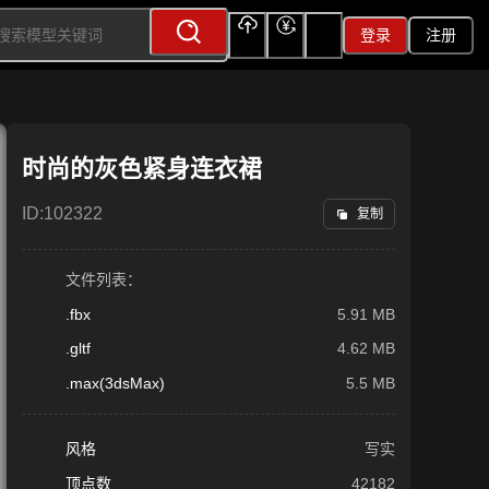
登录
注册
上传
充值
签到
时尚的灰色紧身连衣裙
ID:
102322
复制
文件列表：
.fbx
5.91 MB
.gltf
4.62 MB
.max(3dsMax)
5.5 MB
风格
写实
顶点数
42182