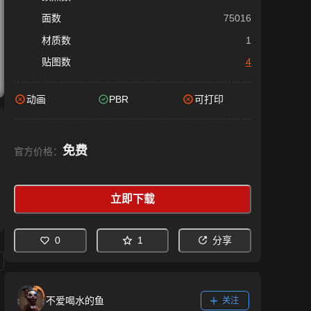
面数
75016
材质数
1
贴图数
4
动画
PBR
可打印
免费
官方价格：
立即下载
0
1
分享
不爱喝水的鱼
关注