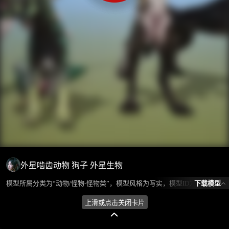
外星啮齿动物 狗子 外星生物
下载模型
模型所属分类为“动物/怪物-怪物类”，模型风格为写实，模型ID为102281，本模型由设计师 放羊娃的春天 在2024-09-22 12:45:56上传，含.fbx，.gltf相关源文件下载格式，点数为26832，面数为45168，材质数为7，贴图数为11，CG美术之家持续为您更新与数字孪生、影视动画和游戏VR等相关优质资源。
上滑或点击关闭卡片