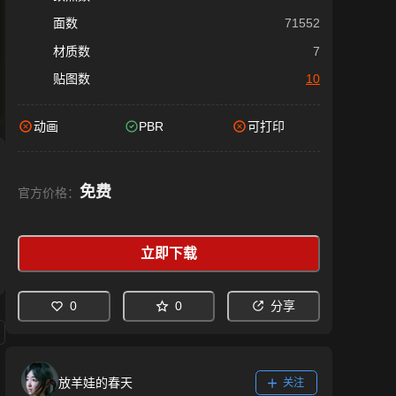
面数
71552
材质数
7
贴图数
10
动画
PBR
可打印
免费
官方价格：
立即下载
0
0
分享
放羊娃的春天
关注