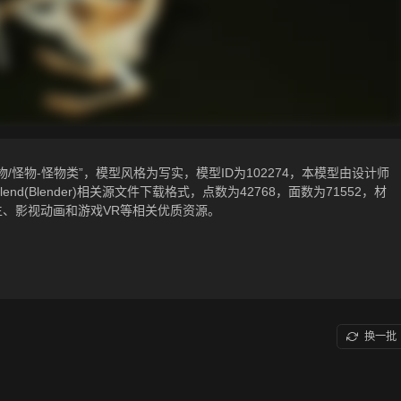
怪物-怪物类”，模型风格为写实，模型ID为102274，本模型由设计师
f，.blend(Blender)相关源文件下载格式，点数为42768，面数为71552，材
生、影视动画和游戏VR等相关优质资源。
换一批