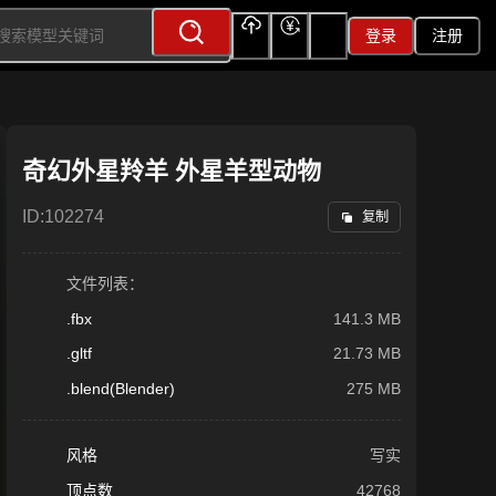
登录
注册
上传
充值
签到
奇幻外星羚羊 外星羊型动物
ID:
102274
复制
文件列表：
.fbx
141.3 MB
.gltf
21.73 MB
.blend(Blender)
275 MB
风格
写实
顶点数
42768