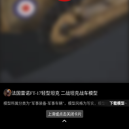
法国雷诺FT-17轻型坦克 二战坦克战车模型
下载模型
模型所属分类为“军事装备-军事车辆”，模型风格为写实，模型ID为102265，本模型由设计师 不爱喝水的鱼 在2024-09-20 15:59:55上传，含.fbx，.gltf，.max(3dsMax)相关源文件下载格式，点数为55476，面数为58605，材质数为3，贴图数为12，CG美术之家持续为您更新与数字孪生、影视动画和游戏VR等相关优质资源。
上滑或点击关闭卡片